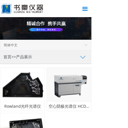
끀
简体中文
ꀅ
首页>>产品展示
ꄳ
Rowland光纤光谱仪
空心阴极光谱仪 HCD1000