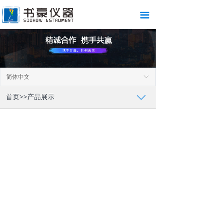
끀
简体中文
ꀅ
首页>>产品展示
ꄳ