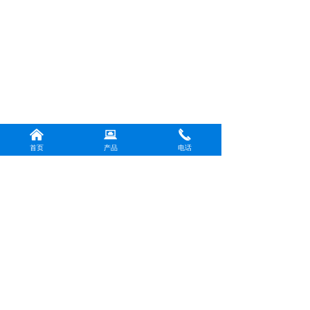
낀
뀵
끅
首页
产品
电话
版权所有：
上海书豪荣耀光电科技有限公司
沪ICP备2024044394号-1
本网站由阿里云提供云计算及安全服务